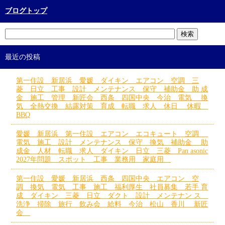
ブログトップ
最近の投稿
第一住設 新居浜 愛媛 ダイキン エアコン 空調 三
菱 日立 工事 設計 メンテナンス 保守 補助金 助 成
金 施工 管理 新匠会 西条 四国中央 今治 電気 換
気 全熱交換 結露対策 育成 転職 求人 休日 休暇
BBQ
愛媛 新居浜 第一住設 エアコン エコキュート 空調
電気 施工 設計 メンテナンス 保守 換気 補助金 助
成金 人材 転職 求人 ダイキン 日立 三菱 Pan asonic
2027年問題 スポット 工事 業務用 家庭用
第一住設 愛媛 新居浜 西条 四国中央 エアコン 空
調 換気 電気 工事 施工 福利厚生 社員募集 若手 育
成 ダイキン 三菱 日立 ダクト 設計 メンテナン ス
洗浄 掃除 旅行 飲み会 給料 今治 松山 香川 新匠
会