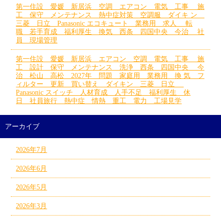
第一住設 愛媛 新居浜 空調 エアコン 電気 工事 施
工 保守 メンテナンス 熱中症対策 空調服 ダイキ ン
三菱 日立 Panasonic エコキュート 業務用 求人 転
職 若手育成 福利厚生 換気 西条 四国中央 今治 社
員 現場管理
第一住設 愛媛 新居浜 エアコン 空調 電気 工事 施
工 設計 保守 メンテナンス 洗浄 西条 四国中央 今
治 松山 高松 2027年 問題 家庭用 業務用 換 気 フ
ィルター 更新 買い替え ダイキン 三菱 日立
Panasonic スイッチ 人材育成 人手不足 福利厚生 休
日 社員旅行 熱中症 情熱 重工 電力 工場見学
アーカイブ
2026年7月
2026年6月
2026年5月
2026年3月