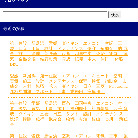
ブログトップ
最近の投稿
第一住設 新居浜 愛媛 ダイキン エアコン 空調 三
菱 日立 工事 設計 メンテナンス 保守 補助金 助 成
金 施工 管理 新匠会 西条 四国中央 今治 電気 換
気 全熱交換 結露対策 育成 転職 求人 休日 休暇
BBQ
愛媛 新居浜 第一住設 エアコン エコキュート 空調
電気 施工 設計 メンテナンス 保守 換気 補助金 助
成金 人材 転職 求人 ダイキン 日立 三菱 Pan asonic
2027年問題 スポット 工事 業務用 家庭用
第一住設 愛媛 新居浜 西条 四国中央 エアコン 空
調 換気 電気 工事 施工 福利厚生 社員募集 若手 育
成 ダイキン 三菱 日立 ダクト 設計 メンテナン ス
洗浄 掃除 旅行 飲み会 給料 今治 松山 香川 新匠
会
第一住設 愛媛 新居浜 空調 エアコン 電気 工事 施