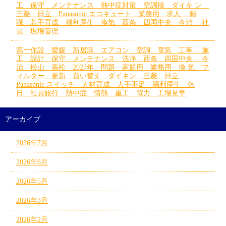
工 保守 メンテナンス 熱中症対策 空調服 ダイキ ン
三菱 日立 Panasonic エコキュート 業務用 求人 転
職 若手育成 福利厚生 換気 西条 四国中央 今治 社
員 現場管理
第一住設 愛媛 新居浜 エアコン 空調 電気 工事 施
工 設計 保守 メンテナンス 洗浄 西条 四国中央 今
治 松山 高松 2027年 問題 家庭用 業務用 換 気 フ
ィルター 更新 買い替え ダイキン 三菱 日立
Panasonic スイッチ 人材育成 人手不足 福利厚生 休
日 社員旅行 熱中症 情熱 重工 電力 工場見学
アーカイブ
2026年7月
2026年6月
2026年5月
2026年3月
2026年2月