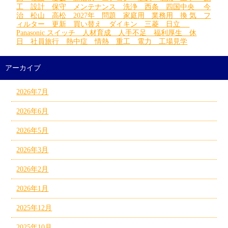
工 設計 保守 メンテナンス 洗浄 西条 四国中央 今
治 松山 高松 2027年 問題 家庭用 業務用 換 気 フ
ィルター 更新 買い替え ダイキン 三菱 日立
Panasonic スイッチ 人材育成 人手不足 福利厚生 休
日 社員旅行 熱中症 情熱 重工 電力 工場見学
アーカイブ
2026年7月
2026年6月
2026年5月
2026年3月
2026年2月
2026年1月
2025年12月
2025年10月