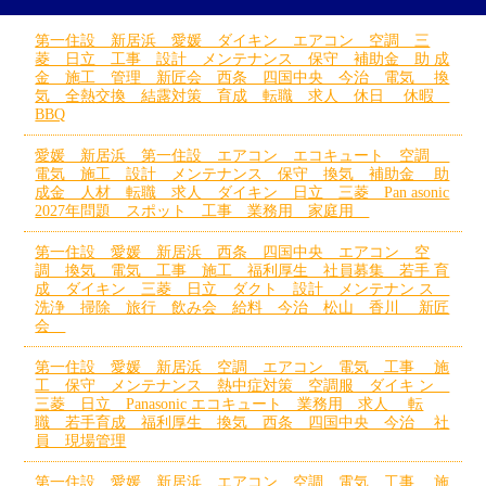
第一住設 新居浜 愛媛 ダイキン エアコン 空調 三
菱 日立 工事 設計 メンテナンス 保守 補助金 助 成
金 施工 管理 新匠会 西条 四国中央 今治 電気 換
気 全熱交換 結露対策 育成 転職 求人 休日 休暇
BBQ
愛媛 新居浜 第一住設 エアコン エコキュート 空調
電気 施工 設計 メンテナンス 保守 換気 補助金 助
成金 人材 転職 求人 ダイキン 日立 三菱 Pan asonic
2027年問題 スポット 工事 業務用 家庭用
第一住設 愛媛 新居浜 西条 四国中央 エアコン 空
調 換気 電気 工事 施工 福利厚生 社員募集 若手 育
成 ダイキン 三菱 日立 ダクト 設計 メンテナン ス
洗浄 掃除 旅行 飲み会 給料 今治 松山 香川 新匠
会
第一住設 愛媛 新居浜 空調 エアコン 電気 工事 施
工 保守 メンテナンス 熱中症対策 空調服 ダイキ ン
三菱 日立 Panasonic エコキュート 業務用 求人 転
職 若手育成 福利厚生 換気 西条 四国中央 今治 社
員 現場管理
第一住設 愛媛 新居浜 エアコン 空調 電気 工事 施