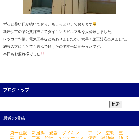
ずっと暑い日が続いており、ちょっとバテております
新居浜市の某公共施設にてダイキンのビルマルを入替致しました。
レッカー作業、電気工事などもありましたが、素早く施工対応出来ました。
施設の方にもとても喜んで頂けたので本当に良かったです。
本日もお疲れ様でした
ブログトップ
最近の投稿
第一住設 新居浜 愛媛 ダイキン エアコン 空調 三
菱 日立 工事 設計 メンテナンス 保守 補助金 助 成