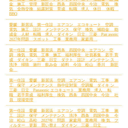
金 施工 管理 新匠会 西条 四国中央 今治 電気 換
気 全熱交換 結露対策 育成 転職 求人 休日 休暇
BBQ
愛媛 新居浜 第一住設 エアコン エコキュート 空調
電気 施工 設計 メンテナンス 保守 換気 補助金 助
成金 人材 転職 求人 ダイキン 日立 三菱 Pan asonic
2027年問題 スポット 工事 業務用 家庭用
第一住設 愛媛 新居浜 西条 四国中央 エアコン 空
調 換気 電気 工事 施工 福利厚生 社員募集 若手 育
成 ダイキン 三菱 日立 ダクト 設計 メンテナン ス
洗浄 掃除 旅行 飲み会 給料 今治 松山 香川 新匠
会
第一住設 愛媛 新居浜 空調 エアコン 電気 工事 施
工 保守 メンテナンス 熱中症対策 空調服 ダイキ ン
三菱 日立 Panasonic エコキュート 業務用 求人 転
職 若手育成 福利厚生 換気 西条 四国中央 今治 社
員 現場管理
第一住設 愛媛 新居浜 エアコン 空調 電気 工事 施
工 設計 保守 メンテナンス 洗浄 西条 四国中央 今
治 松山 高松 2027年 問題 家庭用 業務用 換 気 フ
ィルター 更新 買い替え ダイキン 三菱 日立