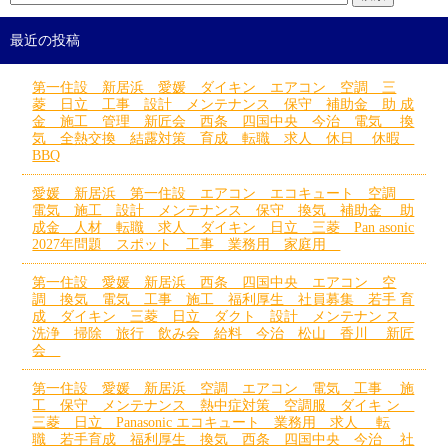
最近の投稿
第一住設 新居浜 愛媛 ダイキン エアコン 空調 三
菱 日立 工事 設計 メンテナンス 保守 補助金 助 成
金 施工 管理 新匠会 西条 四国中央 今治 電気 換
気 全熱交換 結露対策 育成 転職 求人 休日 休暇
BBQ
愛媛 新居浜 第一住設 エアコン エコキュート 空調
電気 施工 設計 メンテナンス 保守 換気 補助金 助
成金 人材 転職 求人 ダイキン 日立 三菱 Pan asonic
2027年問題 スポット 工事 業務用 家庭用
第一住設 愛媛 新居浜 西条 四国中央 エアコン 空
調 換気 電気 工事 施工 福利厚生 社員募集 若手 育
成 ダイキン 三菱 日立 ダクト 設計 メンテナン ス
洗浄 掃除 旅行 飲み会 給料 今治 松山 香川 新匠
会
第一住設 愛媛 新居浜 空調 エアコン 電気 工事 施
工 保守 メンテナンス 熱中症対策 空調服 ダイキ ン
三菱 日立 Panasonic エコキュート 業務用 求人 転
職 若手育成 福利厚生 換気 西条 四国中央 今治 社