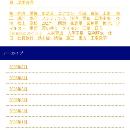
員 現場管理
第一住設 愛媛 新居浜 エアコン 空調 電気 工事 施
工 設計 保守 メンテナンス 洗浄 西条 四国中央 今
治 松山 高松 2027年 問題 家庭用 業務用 換 気 フ
ィルター 更新 買い替え ダイキン 三菱 日立
Panasonic スイッチ 人材育成 人手不足 福利厚生 休
日 社員旅行 熱中症 情熱 重工 電力 工場見学
アーカイブ
2026年7月
2026年6月
2026年5月
2026年3月
2026年2月
2026年1月