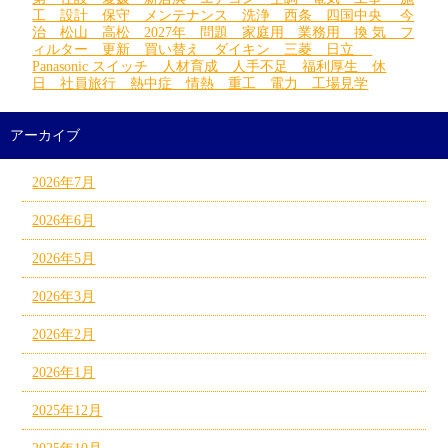
工 設計 保守 メンテナンス 洗浄 西条 四国中央 今
治 松山 高松 2027年 問題 家庭用 業務用 換 気 フ
ィルター 更新 買い替え ダイキン 三菱 日立
Panasonic スイッチ 人材育成 人手不足 福利厚生 休
日 社員旅行 熱中症 情熱 重工 電力 工場見学
アーカイブ
2026年7月
2026年6月
2026年5月
2026年3月
2026年2月
2026年1月
2025年12月