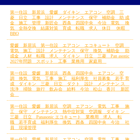
第一住設 新居浜 愛媛 ダイキン エアコン 空調 三
菱 日立 工事 設計 メンテナンス 保守 補助金 助 成
金 施工 管理 新匠会 西条 四国中央 今治 電気 換
気 全熱交換 結露対策 育成 転職 求人 休日 休暇
BBQ
愛媛 新居浜 第一住設 エアコン エコキュート 空調
電気 施工 設計 メンテナンス 保守 換気 補助金 助
成金 人材 転職 求人 ダイキン 日立 三菱 Pan asonic
2027年問題 スポット 工事 業務用 家庭用
第一住設 愛媛 新居浜 西条 四国中央 エアコン 空
調 換気 電気 工事 施工 福利厚生 社員募集 若手 育
成 ダイキン 三菱 日立 ダクト 設計 メンテナン ス
洗浄 掃除 旅行 飲み会 給料 今治 松山 香川 新匠
会
第一住設 愛媛 新居浜 空調 エアコン 電気 工事 施
工 保守 メンテナンス 熱中症対策 空調服 ダイキ ン
三菱 日立 Panasonic エコキュート 業務用 求人 転
職 若手育成 福利厚生 換気 西条 四国中央 今治 社
員 現場管理
第一住設 愛媛 新居浜 エアコン 空調 電気 工事 施