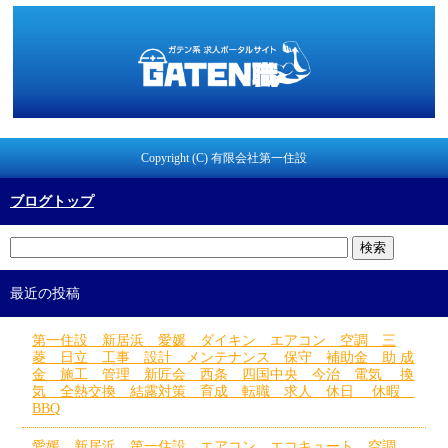
Copyright (C) 有限会社第一住設
ブログトップ
最近の投稿
第一住設 新居浜 愛媛 ダイキン エアコン 空調 三
菱 日立 工事 設計 メンテナンス 保守 補助金 助 成
金 施工 管理 新匠会 西条 四国中央 今治 電気 換
気 全熱交換 結露対策 育成 転職 求人 休日 休暇
BBQ
愛媛 新居浜 第一住設 エアコン エコキュート 空調