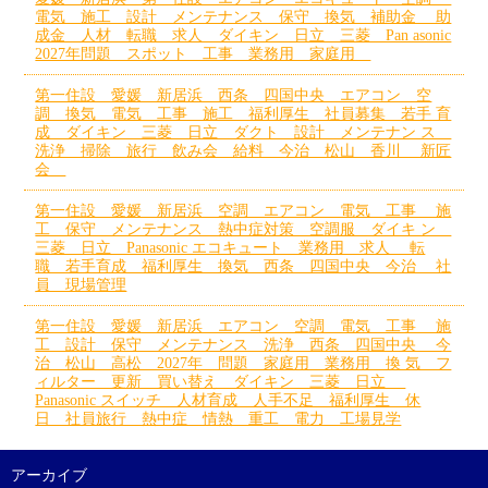
電気 施工 設計 メンテナンス 保守 換気 補助金 助
成金 人材 転職 求人 ダイキン 日立 三菱 Pan asonic
2027年問題 スポット 工事 業務用 家庭用
第一住設 愛媛 新居浜 西条 四国中央 エアコン 空
調 換気 電気 工事 施工 福利厚生 社員募集 若手 育
成 ダイキン 三菱 日立 ダクト 設計 メンテナン ス
洗浄 掃除 旅行 飲み会 給料 今治 松山 香川 新匠
会
第一住設 愛媛 新居浜 空調 エアコン 電気 工事 施
工 保守 メンテナンス 熱中症対策 空調服 ダイキ ン
三菱 日立 Panasonic エコキュート 業務用 求人 転
職 若手育成 福利厚生 換気 西条 四国中央 今治 社
員 現場管理
第一住設 愛媛 新居浜 エアコン 空調 電気 工事 施
工 設計 保守 メンテナンス 洗浄 西条 四国中央 今
治 松山 高松 2027年 問題 家庭用 業務用 換 気 フ
ィルター 更新 買い替え ダイキン 三菱 日立
Panasonic スイッチ 人材育成 人手不足 福利厚生 休
日 社員旅行 熱中症 情熱 重工 電力 工場見学
アーカイブ