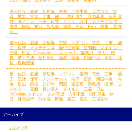
2027年問題 スポット 工事 業務用 家庭用
第一住設 愛媛 新居浜 西条 四国中央 エアコン 空
調 換気 電気 工事 施工 福利厚生 社員募集 若手 育
成 ダイキン 三菱 日立 ダクト 設計 メンテナン ス
洗浄 掃除 旅行 飲み会 給料 今治 松山 香川 新匠
会
第一住設 愛媛 新居浜 空調 エアコン 電気 工事 施
工 保守 メンテナンス 熱中症対策 空調服 ダイキ ン
三菱 日立 Panasonic エコキュート 業務用 求人 転
職 若手育成 福利厚生 換気 西条 四国中央 今治 社
員 現場管理
第一住設 愛媛 新居浜 エアコン 空調 電気 工事 施
工 設計 保守 メンテナンス 洗浄 西条 四国中央 今
治 松山 高松 2027年 問題 家庭用 業務用 換 気 フ
ィルター 更新 買い替え ダイキン 三菱 日立
Panasonic スイッチ 人材育成 人手不足 福利厚生 休
日 社員旅行 熱中症 情熱 重工 電力 工場見学
アーカイブ
2026年7月