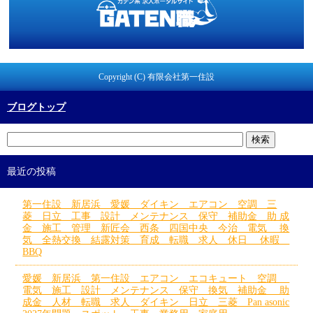
Copyright (C) 有限会社第一住設
ブログトップ
最近の投稿
第一住設 新居浜 愛媛 ダイキン エアコン 空調 三
菱 日立 工事 設計 メンテナンス 保守 補助金 助 成
金 施工 管理 新匠会 西条 四国中央 今治 電気 換
気 全熱交換 結露対策 育成 転職 求人 休日 休暇
BBQ
愛媛 新居浜 第一住設 エアコン エコキュート 空調
電気 施工 設計 メンテナンス 保守 換気 補助金 助
成金 人材 転職 求人 ダイキン 日立 三菱 Pan asonic