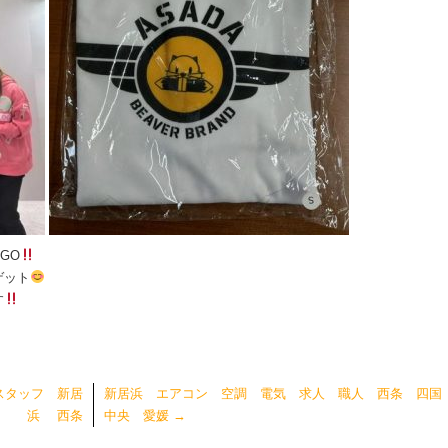
GO
ゲット
す
スタッフ 新居
新居浜 エアコン 空調 電気 求人 職人 西条 四国
浜 西条
中央 愛媛
→