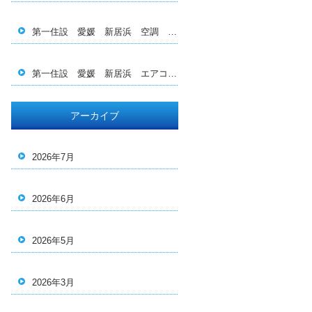
第一住設 愛媛 新居浜 空調 エアコン 電気 工事 施工 保守 メンテナンス 熱中症対策 空調服 ダイキ ン 三菱 日立 Panasonic エコキュート 業務用 求人 転職 若手育成 福利厚生 換気 西条 四国中央 今治 社員 現場管理
第一住設 愛媛 新居浜 エアコン 空調 電気 工事 施工 設計 保守 メンテナンス 洗浄 西条 四国中央 今治 松山 高松 2027年 問題 家庭用 業務用 換 気 フィルター 更新 買い替え ダイキン 三菱 日立 Panasonic スイッチ 人材育成 人手不足 福利厚生 休 日 社員旅行 熱中症 情熱 重工 電力 工場見学
アーカイブ
2026年7月
2026年6月
2026年5月
2026年3月