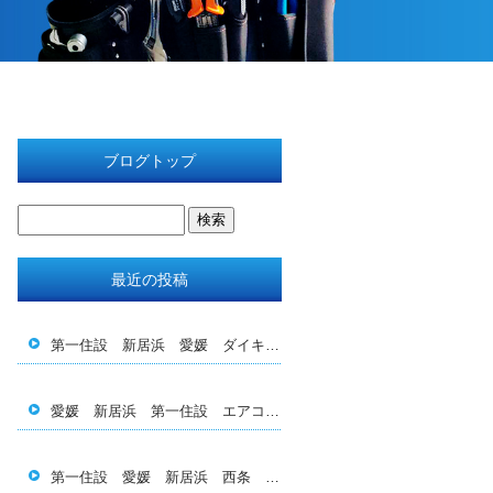
ブログトップ
最近の投稿
第一住設 新居浜 愛媛 ダイキン エアコン 空調 三 菱 日立 工事 設計 メンテナンス 保守 補助金 助 成金 施工 管理 新匠会 西条 四国中央 今治 電気 換気 全熱交換 結露対策 育成 転職 求人 休日 休暇 BBQ
愛媛 新居浜 第一住設 エアコン エコキュート 空調 電気 施工 設計 メンテナンス 保守 換気 補助金 助成金 人材 転職 求人 ダイキン 日立 三菱 Pan asonic 2027年問題 スポット 工事 業務用 家庭用
第一住設 愛媛 新居浜 西条 四国中央 エアコン 空 調 換気 電気 工事 施工 福利厚生 社員募集 若手 育成 ダイキン 三菱 日立 ダクト 設計 メンテナン ス 洗浄 掃除 旅行 飲み会 給料 今治 松山 香川 新匠会