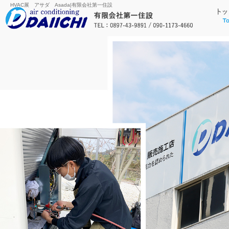
HVAC展 アサダ Asada|有限会社第一住設