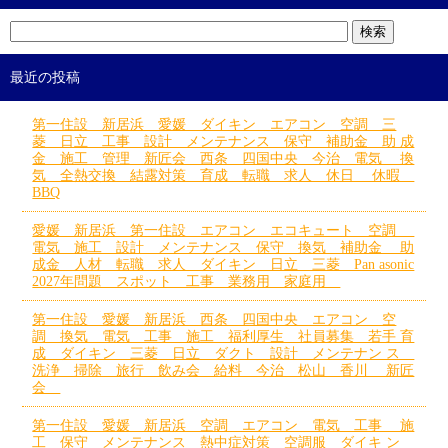
最近の投稿
第一住設 新居浜 愛媛 ダイキン エアコン 空調 三
菱 日立 工事 設計 メンテナンス 保守 補助金 助 成
金 施工 管理 新匠会 西条 四国中央 今治 電気 換
気 全熱交換 結露対策 育成 転職 求人 休日 休暇
BBQ
愛媛 新居浜 第一住設 エアコン エコキュート 空調
電気 施工 設計 メンテナンス 保守 換気 補助金 助
成金 人材 転職 求人 ダイキン 日立 三菱 Pan asonic
2027年問題 スポット 工事 業務用 家庭用
第一住設 愛媛 新居浜 西条 四国中央 エアコン 空
調 換気 電気 工事 施工 福利厚生 社員募集 若手 育
成 ダイキン 三菱 日立 ダクト 設計 メンテナン ス
洗浄 掃除 旅行 飲み会 給料 今治 松山 香川 新匠
会
第一住設 愛媛 新居浜 空調 エアコン 電気 工事 施
工 保守 メンテナンス 熱中症対策 空調服 ダイキ ン