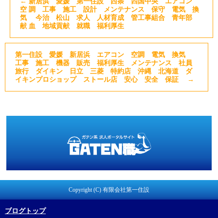
←
新居浜 愛媛 第一住設 西条 四国中央 エアコン
空 調 工事 施工 設計 メンテナンス 保守 電気 換
気 今治 松山 求人 人材育成 管工事組合 青年部
献 血 地域貢献 就職 福利厚生
第一住設 愛媛 新居浜 エアコン 空調 電気 換気
工事 施工 機器 販売 福利厚生 メンテナンス 社員
旅行 ダイキン 日立 三菱 特約店 沖縄 北海道 ダ
イキンプロショップ ストール店 安心 安全 保証
→
Copyright (C) 有限会社第一住設
ブログトップ