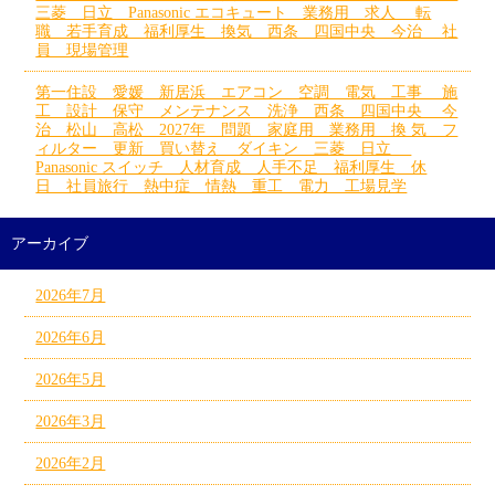
三菱 日立 Panasonic エコキュート 業務用 求人 転
職 若手育成 福利厚生 換気 西条 四国中央 今治 社
員 現場管理
第一住設 愛媛 新居浜 エアコン 空調 電気 工事 施
工 設計 保守 メンテナンス 洗浄 西条 四国中央 今
治 松山 高松 2027年 問題 家庭用 業務用 換 気 フ
ィルター 更新 買い替え ダイキン 三菱 日立
Panasonic スイッチ 人材育成 人手不足 福利厚生 休
日 社員旅行 熱中症 情熱 重工 電力 工場見学
アーカイブ
2026年7月
2026年6月
2026年5月
2026年3月
2026年2月