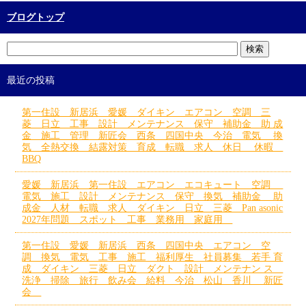
ブログトップ
最近の投稿
第一住設 新居浜 愛媛 ダイキン エアコン 空調 三
菱 日立 工事 設計 メンテナンス 保守 補助金 助 成
金 施工 管理 新匠会 西条 四国中央 今治 電気 換
気 全熱交換 結露対策 育成 転職 求人 休日 休暇
BBQ
愛媛 新居浜 第一住設 エアコン エコキュート 空調
電気 施工 設計 メンテナンス 保守 換気 補助金 助
成金 人材 転職 求人 ダイキン 日立 三菱 Pan asonic
2027年問題 スポット 工事 業務用 家庭用
第一住設 愛媛 新居浜 西条 四国中央 エアコン 空
調 換気 電気 工事 施工 福利厚生 社員募集 若手 育
成 ダイキン 三菱 日立 ダクト 設計 メンテナン ス
洗浄 掃除 旅行 飲み会 給料 今治 松山 香川 新匠
会