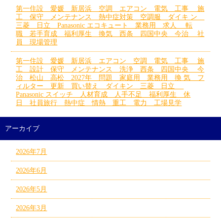
第一住設 愛媛 新居浜 空調 エアコン 電気 工事 施
工 保守 メンテナンス 熱中症対策 空調服 ダイキ ン
三菱 日立 Panasonic エコキュート 業務用 求人 転
職 若手育成 福利厚生 換気 西条 四国中央 今治 社
員 現場管理
第一住設 愛媛 新居浜 エアコン 空調 電気 工事 施
工 設計 保守 メンテナンス 洗浄 西条 四国中央 今
治 松山 高松 2027年 問題 家庭用 業務用 換 気 フ
ィルター 更新 買い替え ダイキン 三菱 日立
Panasonic スイッチ 人材育成 人手不足 福利厚生 休
日 社員旅行 熱中症 情熱 重工 電力 工場見学
アーカイブ
2026年7月
2026年6月
2026年5月
2026年3月