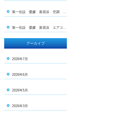
第一住設 愛媛 新居浜 空調 エアコン 電気 工事 施工 保守 メンテナンス 熱中症対策 空調服 ダイキ ン 三菱 日立 Panasonic エコキュート 業務用 求人 転職 若手育成 福利厚生 換気 西条 四国中央 今治 社員 現場管理
第一住設 愛媛 新居浜 エアコン 空調 電気 工事 施工 設計 保守 メンテナンス 洗浄 西条 四国中央 今治 松山 高松 2027年 問題 家庭用 業務用 換 気 フィルター 更新 買い替え ダイキン 三菱 日立 Panasonic スイッチ 人材育成 人手不足 福利厚生 休 日 社員旅行 熱中症 情熱 重工 電力 工場見学
アーカイブ
2026年7月
2026年6月
2026年5月
2026年3月