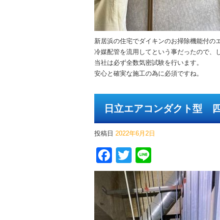
新居浜の住宅でダイキンのお掃除機能付の
冷媒配管を流用してという事だったので、
当社は必ず全数気密試験を行います。
安心と確実な施工の為に必須ですね。
日立エアコンダクト型 
投稿日
2022年6月2日
Facebook
Twitter
Line