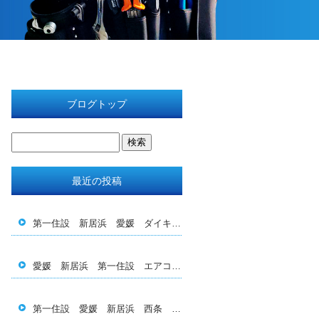
ブログトップ
最近の投稿
第一住設 新居浜 愛媛 ダイキン エアコン 空調 三 菱 日立 工事 設計 メンテナンス 保守 補助金 助 成金 施工 管理 新匠会 西条 四国中央 今治 電気 換気 全熱交換 結露対策 育成 転職 求人 休日 休暇 BBQ
愛媛 新居浜 第一住設 エアコン エコキュート 空調 電気 施工 設計 メンテナンス 保守 換気 補助金 助成金 人材 転職 求人 ダイキン 日立 三菱 Pan asonic 2027年問題 スポット 工事 業務用 家庭用
第一住設 愛媛 新居浜 西条 四国中央 エアコン 空 調 換気 電気 工事 施工 福利厚生 社員募集 若手 育成 ダイキン 三菱 日立 ダクト 設計 メンテナン ス 洗浄 掃除 旅行 飲み会 給料 今治 松山 香川 新匠会