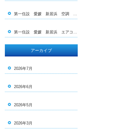
第一住設 愛媛 新居浜 空調 エアコン 電気 工事 施工 保守 メンテナンス 熱中症対策 空調服 ダイキ ン 三菱 日立 Panasonic エコキュート 業務用 求人 転職 若手育成 福利厚生 換気 西条 四国中央 今治 社員 現場管理
第一住設 愛媛 新居浜 エアコン 空調 電気 工事 施工 設計 保守 メンテナンス 洗浄 西条 四国中央 今治 松山 高松 2027年 問題 家庭用 業務用 換 気 フィルター 更新 買い替え ダイキン 三菱 日立 Panasonic スイッチ 人材育成 人手不足 福利厚生 休 日 社員旅行 熱中症 情熱 重工 電力 工場見学
アーカイブ
2026年7月
2026年6月
2026年5月
2026年3月