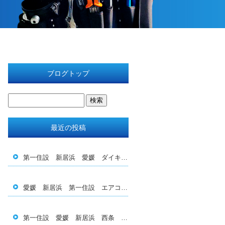
ブログトップ
最近の投稿
第一住設 新居浜 愛媛 ダイキン エアコン 空調 三 菱 日立 工事 設計 メンテナンス 保守 補助金 助 成金 施工 管理 新匠会 西条 四国中央 今治 電気 換気 全熱交換 結露対策 育成 転職 求人 休日 休暇 BBQ
愛媛 新居浜 第一住設 エアコン エコキュート 空調 電気 施工 設計 メンテナンス 保守 換気 補助金 助成金 人材 転職 求人 ダイキン 日立 三菱 Pan asonic 2027年問題 スポット 工事 業務用 家庭用
第一住設 愛媛 新居浜 西条 四国中央 エアコン 空 調 換気 電気 工事 施工 福利厚生 社員募集 若手 育成 ダイキン 三菱 日立 ダクト 設計 メンテナン ス 洗浄 掃除 旅行 飲み会 給料 今治 松山 香川 新匠会